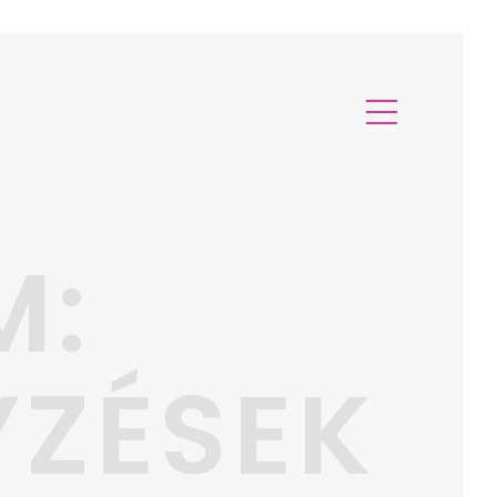
M:
YZÉSEK